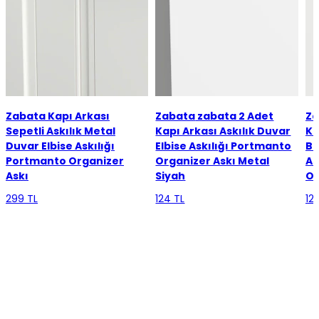
Zabata
Kapı Arkası
Zabata
zabata 2 Adet
Za
Sepetli Askılık Metal
Kapı Arkası Askılık Duvar
Ka
Duvar Elbise Askılığı
Elbise Askılığı Portmanto
Ba
Portmanto Organizer
Organizer Askı Metal
As
Askı
Siyah
Or
299 TL
124 TL
12